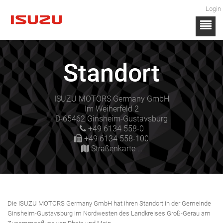
Login
Standort
ISUZU MOTORS Germany GmbH
Im Weiherfeld 2
D-65462 Ginsheim-Gustavsburg
+49 6134 558-0
+49 6134 558-100
Straßenkarte …
Die ISUZU MOTORS Germany GmbH hat ihren Standort in der Gemeinde
Ginsheim-Gustavsburg im Nordwesten des Landkreises Groß-Gerau am